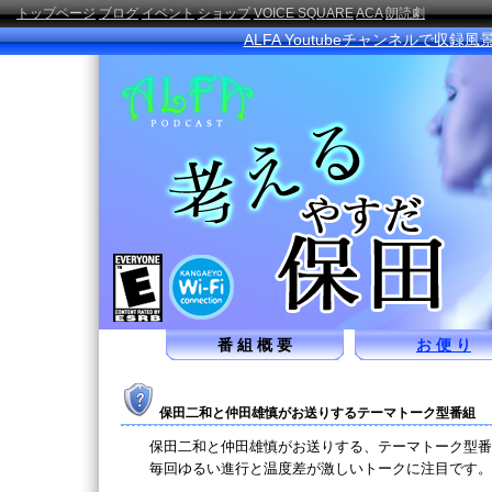
トップページ
ブログ
イベント
ショップ
VOICE SQUARE
ACA
朗読劇
ALFA Youtubeチャンネルで収録
番 組 概 要
お 便 り
保田二和と仲田雄慎がお送りするテーマトーク型番組
保田二和と仲田雄慎がお送りする、テーマトーク型番
毎回ゆるい進行と温度差が激しいトークに注目です。