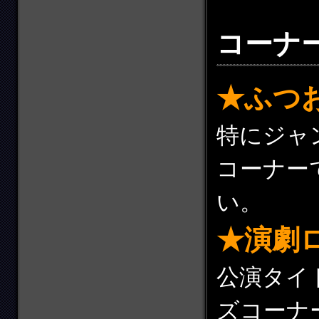
コーナ
★ふつ
特にジャ
コーナー
い。
★演劇
公演タイ
ズコーナ