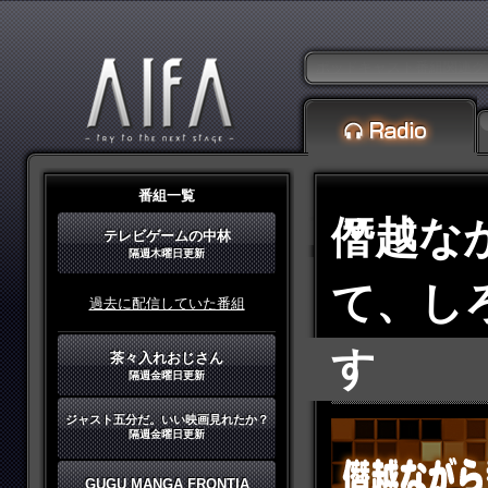
ポッドキャスト番組関連グッ
番組一覧
僭越な
テレビゲームの中林
隔週木曜日更新
て、し
過去に配信していた番組
す
茶々入れおじさん
隔週金曜日更新
ジャスト五分だ。いい映画見れたか？
隔週金曜日更新
GUGU MANGA FRONTIA