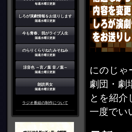
毎週木曜日更新
しろが演劇情報をお送りします
隔週水曜日更新
今も青春、我がライブ人生
隔週水曜日更新
のらりくらりねたみそねみ
隔週月曜日更新
にのじゃ
涼音色 ～言ノ葉 音ノ葉～
隔週土曜日更新
劇団・劇
朗読男女
隔週木曜日更新
とを紹介
ラジオ番組の制作について
一度でい