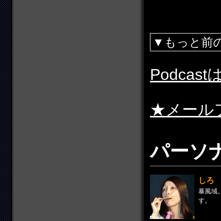
▼もっと前
Podcas
★メール
パーソ
しろ
暴風域
す。