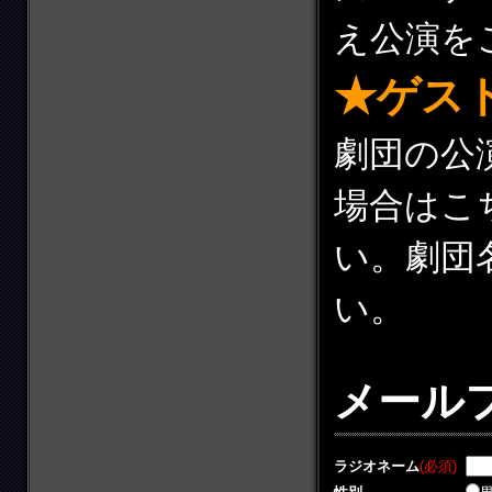
え公演を
★ゲス
劇団の公
場合はこ
い。劇団
い。
メール
ラジオネーム
(必須)