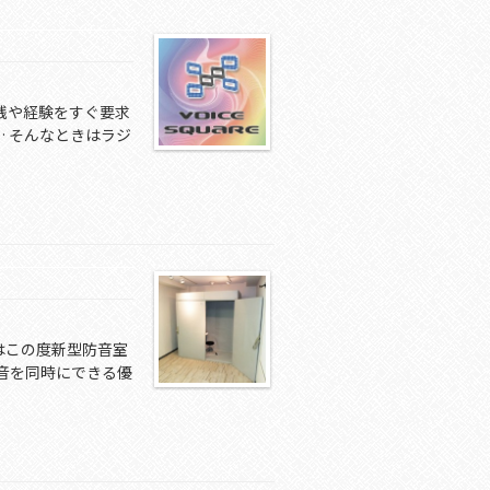
践や経験をすぐ要求
 そんなときはラジ
om )はこの度新型防音室
吸音を同時にできる優