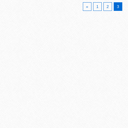
«
1
2
3