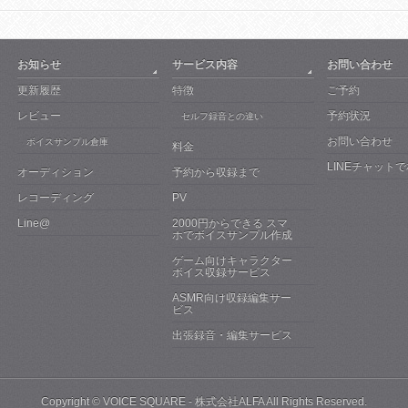
お知らせ
サービス内容
お問い合わせ
更新履歴
特徴
ご予約
レビュー
予約状況
セルフ録音との違い
お問い合わせ
ボイスサンプル倉庫
料金
LINEチャット
オーディション
予約から収録まで
レコーディング
PV
Line@
2000円からできる スマ
ホでボイスサンプル作成
ゲーム向けキャラクター
ボイス収録サービス
ASMR向け収録編集サー
ビス
出張録音・編集サービス
Copyright ©
VOICE SQUARE - 株式会社ALFA
All Rights Reserved.