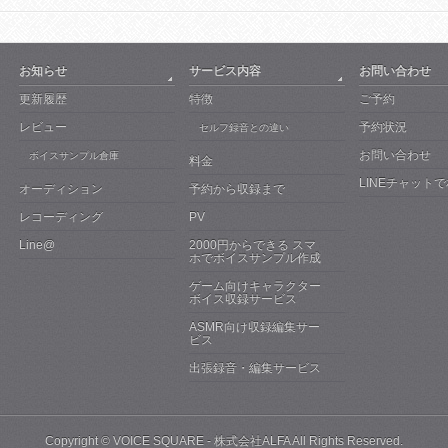
お知らせ
サービス内容
お問い合わせ
更新履歴
特徴
ご予約
レビュー
予約状況
セルフ録音との違い
お問い合わせ
ボイスサンプル倉庫
料金
LINEチャット
オーディション
予約から収録まで
レコーディング
PV
Line@
2000円からできる スマ
ホでボイスサンプル作成
ゲーム向けキャラクター
ボイス収録サービス
ASMR向け収録編集サー
ビス
出張録音・編集サービス
Copyright ©
VOICE SQUARE - 株式会社ALFA
All Rights Reserved.