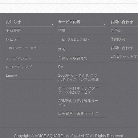
お知らせ
サービス内容
お問い合わせ
更新履歴
特徴
ご予約
レビュー
予約状況
セルフ録音との違い
お問い合わせ
ボイスサンプル倉庫
料金
LINEチャット
オーディション
予約から収録まで
レコーディング
PV
Line@
2000円からできる スマ
ホでボイスサンプル作成
ゲーム向けキャラクター
ボイス収録サービス
ASMR向け収録編集サー
ビス
出張録音・編集サービス
Copyright ©
VOICE SQUARE - 株式会社ALFA
All Rights Reserved.